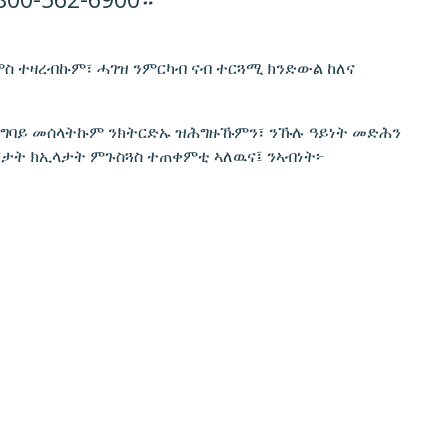
ምስ ተዛረብኩም፣ ሓገዝ ንምርካብ ናብ ተርጓሚ ክንድውል ከለና
ይግባይ መሰላትኩም ንክትርድኡ ዝሕግዙኹምን፣ ንኹሉ ዓይነት መድሕን
ታት ክኢላታት ምጉስጓስ ተጠቀምቲ ኣለዉና፤ ንኣብነት፦