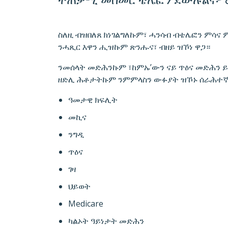
ስለዚ ብዝበለጸ ክነገልግለኩም፣ ሓንሳብ ብቴሌፎን ምሳና 
ንሓጺር እዋን ሒዝኩም ጽንሑና፣ ብዘይ ዝኾነ ዋጋ።
ንመሰላት መድሕንኩም ፣ከምኡ’ውን ናይ ጥዕና መድሕን 
ዘድሊ ሕቶታትኩም ንምምላስን ውፉያት ዝኾኑ ሰራሕተኛ
ዓመታዊ ክፍሊት
መኪና
ንግዲ
ጥዕና
ገዛ
ህይወት
Medicare
ካልኦት ዓይነታት መድሕን