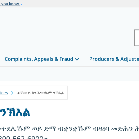
Skip to main content
w you know
H
Complaints, Appeals & Fraud
Producers & Adjust
ices
ብኸመይ ክንሕግዘኩም ንኽእል
ንኽእል
ንተደሊኹም ወይ ድማ ብቋንቋኹም ብዛዕባ መድሕን ሕ
0-562-6900።