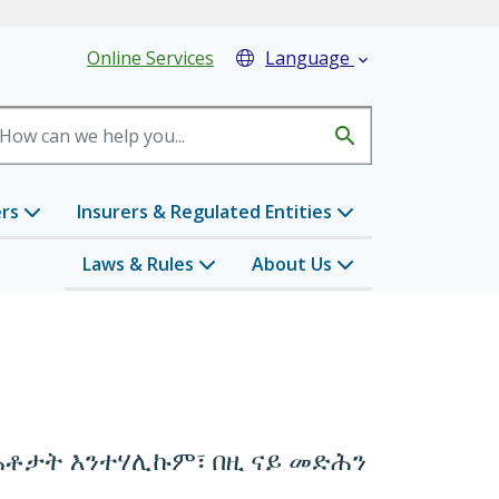
eader Menu
Online Services
Language

search
ers
Insurers & Regulated Entities
Laws & Rules
About Us
ቶታት እንተሃሊኩም፣ በዚ ናይ መድሕን