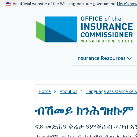
An official website of the Washington state government
Here’s ho
Insurance Resources
Home
About us
Language assistance serv
ብኸመይ ክንሕግዘኩም 
ናይ መድሕን ቅሬታ ንምቕራብ ሓገዝ እ
ተጠቃሚ መስመር ቴሌፎን ደውሉልና፦ 80