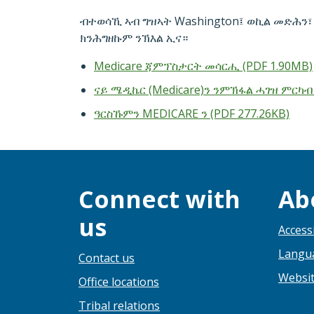
ብተወሳኺ ኣብ ግዝኣት Washington፤ ወኪል መድሕን፣
ክንሕግዘኩም ንኽእል ኢና።
Medicare ጃምፕስታርት መሳርሒ (PDF 1.90MB)
ናይ ሜዲኬር (Medicare)ን ንምኽፋል ሓገዝ ምርካብ 
ዓርስኹምን MEDICARE ን (PDF 277.26KB)
Connect with
Ab
us
Accessi
Langua
Contact us
Websit
Office locations
Tribal relations